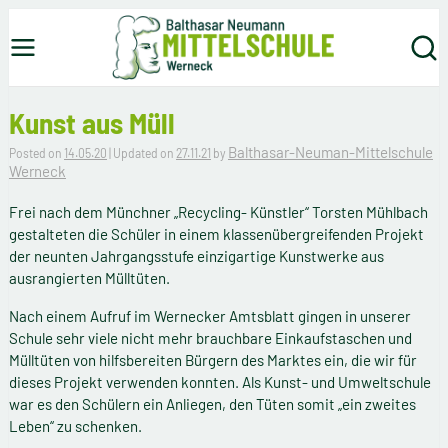
ck
Skip to content
Balthasar-Neumann-Mittel
Werneck
Menu
Searc
Kunst aus Müll
Balthasar-Neuman-Mittelschule
Posted on
14.05.20
| Updated on
27.11.21
by
Werneck
Frei nach dem Münchner „Recycling- Künstler“ Torsten Mühlbach
gestalteten die Schüler in einem klassenübergreifenden Projekt
der neunten Jahrgangsstufe einzigartige Kunstwerke aus
ausrangierten Mülltüten.
Nach einem Aufruf im Wernecker Amtsblatt gingen in unserer
Schule sehr viele nicht mehr brauchbare Einkaufstaschen und
Mülltüten von hilfsbereiten Bürgern des Marktes ein, die wir für
dieses Projekt verwenden konnten. Als Kunst- und Umweltschule
war es den Schülern ein Anliegen, den Tüten somit „ein zweites
Leben“ zu schenken.