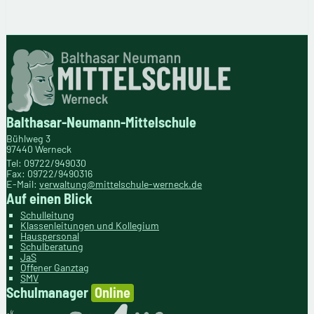
Balthasar-Neumann-Mittelschule
Bühlweg 3
97440 Werneck
Tel: 09722/949030
Fax: 09722/9490316
E-Mail:
verwaltung@mittelschule-werneck.de
Auf einen Blick
Schulleitung
Klassenleitungen und Kollegium
Hauspersonal
Schulberatung
JaS
Offener Ganztag
SMV
Schulmanager
Online