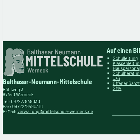
Auf einen Bl
Schulleitung
Klassenleitu
Hauspersonal
Schulberatun
JaS
Balthasar-Neumann-Mittelschule
Offener Ganz
SMV
Bühlweg 3
97440 Werneck
Tel: 09722/949030
Fax: 09722/9490316
E-Mail:
verwaltung@mittelschule-werneck.de
WordPress Cookie Plugin von Real Cookie Banner