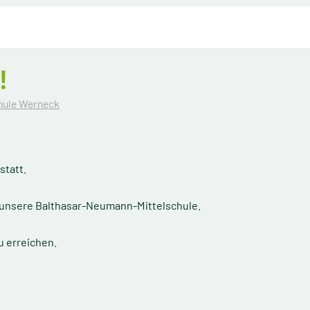
!
hule Werneck
statt.
h unsere Balthasar-Neumann-Mittelschule.
u erreichen.