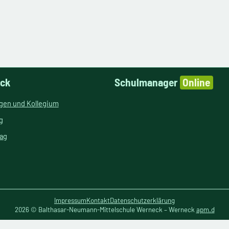
ick
Schulmanager
Online
ngen und Kollegium
g
tag
Impressum
Kontakt
Datenschutzerklärung
2026 © Balthasar-Neumann-Mittelschule Werneck – Werneck
apm.d