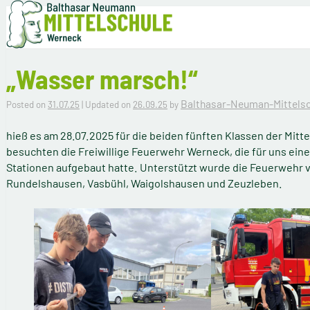
Skip to content
Balthasar-Neumann-Mittelschule Werneck
Werneck
„Wasser marsch!“
Balthasar-Neuman-Mittels
Posted on
31.07.25
| Updated on
26.09.25
by
hieß es am 28.07.2025 für die beiden fünften Klassen der Mitte
besuchten die Freiwillige Feuerwehr Werneck, die für uns ein
Stationen aufgebaut hatte. Unterstützt wurde die Feuerwehr 
Rundelshausen, Vasbühl, Waigolshausen und Zeuzleben.