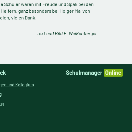
le Schüler waren mit Freude und Spaß bei den
n Helfern, ganz besonders bei Holger Mai von
elen, vielen Dank!
Text und Bild E. Weißenberger
ick
Schulmanager
Online
ngen und Kollegium
g
tag