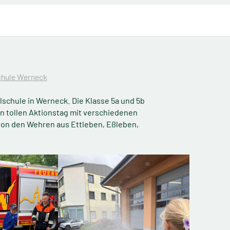
chule Werneck
lschule in Werneck. Die Klasse 5a und 5b
en tollen Aktionstag mit verschiedenen
von den Wehren aus Ettleben, Eßleben,