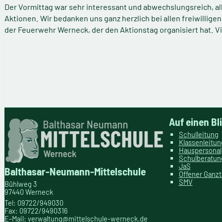
Der Vormittag war sehr interessant und abwechslungsreich, al
Aktionen. Wir bedanken uns ganz herzlich bei allen freiwillige
der Feuerwehr Werneck, der den Aktionstag organisiert hat. Vi
Auf einen Bl
Schulleitung
Klassenleitu
Hauspersonal
Schulberatun
JaS
Balthasar-Neumann-Mittelschule
Offener Ganz
SMV
Bühlweg 3
97440 Werneck
Tel: 09722/949030
Fax: 09722/9490316
E-Mail:
verwaltung@mittelschule-werneck.de