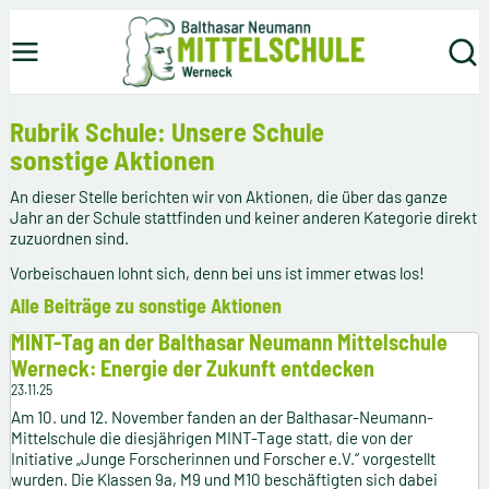
ck
Skip to content
Balthasar-Neumann-Mittel
Werneck
Menu
Searc
Rubrik Schule:
Unsere Schule
sonstige Aktionen
An dieser Stelle berichten wir von Aktionen, die über das ganze
Jahr an der Schule stattfinden und keiner anderen Kategorie direkt
zuzuordnen sind.
Vorbeischauen lohnt sich, denn bei uns ist immer etwas los!
Alle Beiträge zu sonstige Aktionen
MINT-Tag an der Balthasar Neumann Mittelschule
Werneck: Energie der Zukunft entdecken
23.11.25
Am 10. und 12. November fanden an der Balthasar-Neumann-
Mittelschule die diesjährigen MINT-Tage statt, die von der
Initiative „Junge Forscherinnen und Forscher e.V.“ vorgestellt
wurden. Die Klassen 9a, M9 und M10 beschäftigten sich dabei